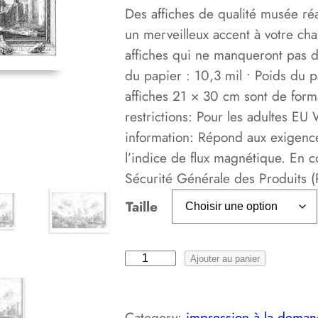
Des affiches de qualité musée ré
un merveilleux accent à votre ch
affiches qui ne manqueront pas d
du papier : 10,3 mil • Poids du 
affiches 21 × 30 cm sont de for
restrictions: Pour les adultes EU
information: Répond aux exigences
l’indice de flux magnétique. En 
Sécurité Générale des Produits
Taille
q
Ajouter au panier
u
a
Category:
impression à la dema