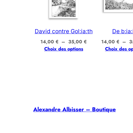
David contre Gol:ia:th
De b:ia:
Plage
14,00
€
–
35,00
€
14,00
€
–
3
de
Choix des options
Choix des op
prix :
14,00 €
à
35,00 €
Alexandre Albisser – Boutique