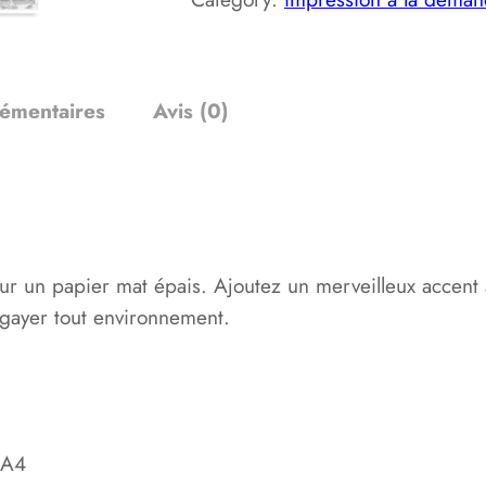
n
t
i
t
lémentaires
Avis (0)
é
d
e
T
r
sur un papier mat épais. Ajoutez un merveilleux accent
i
égayer tout environnement.
v
:
i
a
:
 A4
l