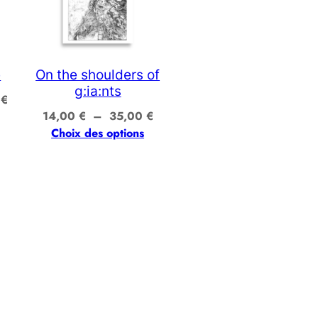
e
On the shoulders of
g:ia:nts
Plage
0
€
Plage
de
14,00
€
–
35,00
€
de
prix :
Choix des options
prix :
14,00 €
14,00 €
à
à
35,00 €
35,00 €