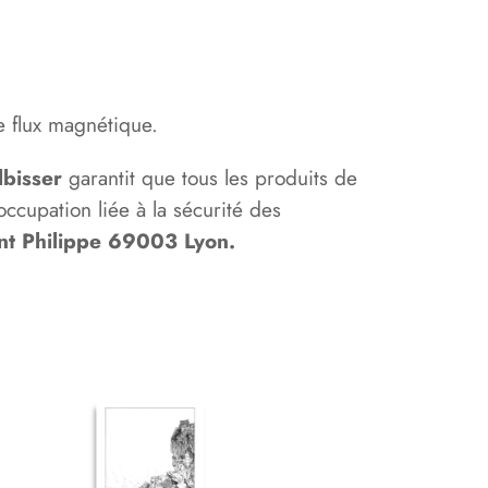
3
5
,
e flux magnétique.
0
bisser
garantit que tous les produits de
cupation liée à la sécurité des
0
nt Philippe 69003 Lyon.
€