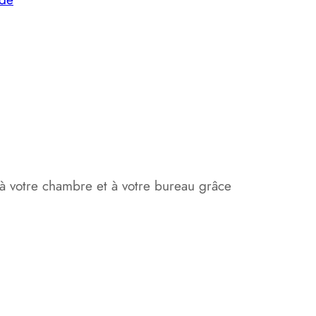
:
1
4
,
0
0
 à votre chambre et à votre bureau grâce
€
à