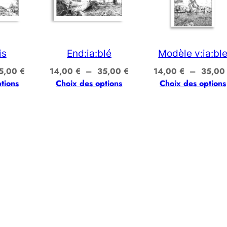
is
End:ia:blé
Modèle v:ia:bl
Plage
Plage
5,00
€
14,00
€
–
35,00
€
14,00
€
–
35,0
de
de
tions
Choix des options
Choix des options
prix :
prix :
14,00 €
14,00 €
à
à
35,00 €
35,00 €