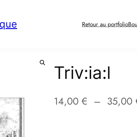
ique
Retour au portfolio
Bou
Triv:ia:l
14,00
€
–
35,00