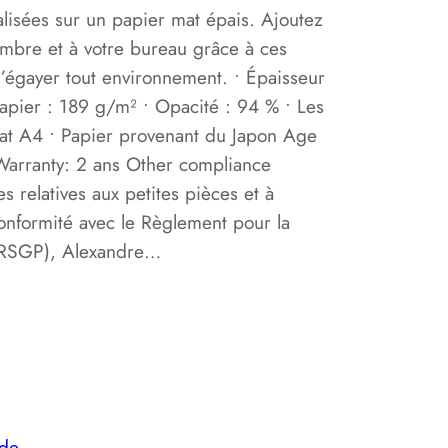
alisées sur un papier mat épais. Ajoutez
g
ambre et à votre bureau grâce à ces
e
’égayer tout environnement. • Épaisseur
papier : 189 g/m² • Opacité : 94 % • Les
d
mat A4 • Papier provenant du Japon Age
 Warranty: 2 ans Other compliance
e
 relatives aux petites pièces et à
p
conformité avec le Règlement pour la
 (RSGP), Alexandre…
r
i
x
nde