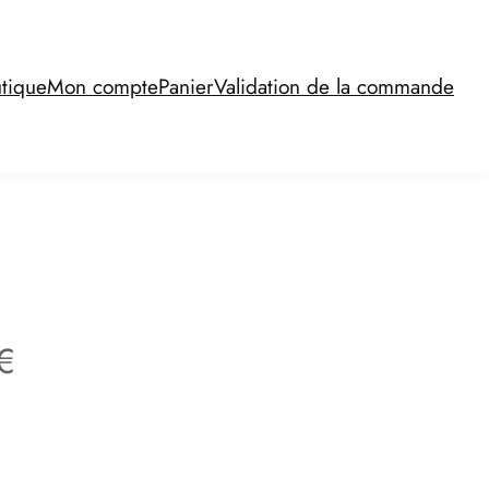
tique
Mon compte
Panier
Validation de la commande
P
€
l
a