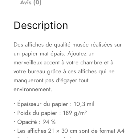
Avis (0)
0
d
e
0
Description
M
o
€
d
Des affiches de qualité musée réalisées sur
è
un papier mat épais. Ajoutez un
l
merveilleux accent à votre chambre et à
e
votre bureau grâce à ces affiches qui ne
v
manqueront pas d’égayer tout
:
environnement.
i
• Épaisseur du papier : 10,3 mil
a
• Poids du papier : 189 g/m²
:
• Opacité : 94 %
b
• Les affiches 21 × 30 cm sont de format A4
l