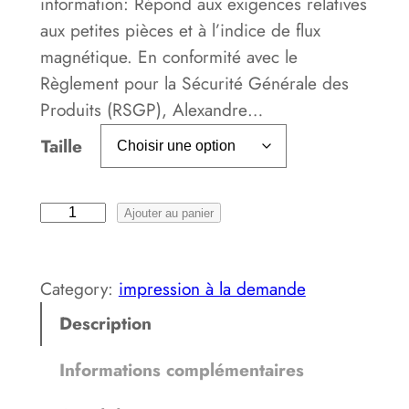
information: Répond aux exigences relatives
:
aux petites pièces et à l’indice de flux
1
magnétique. En conformité avec le
4
Règlement pour la Sécurité Générale des
Produits (RSGP), Alexandre…
,
0
Taille
0
q
Ajouter au panier
u
€
a
à
Category:
impression à la demande
n
3
t
Description
i
5
Informations complémentaires
t
,
é