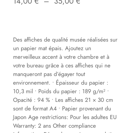
P
14,00
€
–
35,00
€
l
a
g
Des affiches de qualité musée réalisées sur
e
un papier mat épais. Ajoutez un
d
merveilleux accent à votre chambre et à
votre bureau grâce à ces affiches qui ne
e
manqueront pas d’égayer tout
p
environnement. • Épaisseur du papier :
r
10,3 mil • Poids du papier : 189 g/m² •
Opacité : 94 % • Les affiches 21 × 30 cm
i
sont de format A4 • Papier provenant du
x
Japon Age restrictions: Pour les adultes EU
Warranty: 2 ans Other compliance