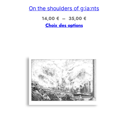
On the shoulders of g:ia:nts
Plage
14,00
€
–
35,00
€
de
Choix des options
prix :
14,00 €
à
35,00 €