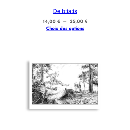
De b:ia:is
Plage
14,00
€
–
35,00
€
de
Choix des options
prix :
14,00 €
à
35,00 €