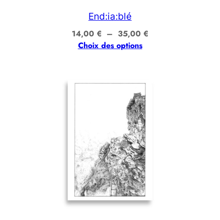
End:ia:blé
Plage
14,00
€
–
35,00
€
de
Choix des options
prix :
14,00 €
à
35,00 €