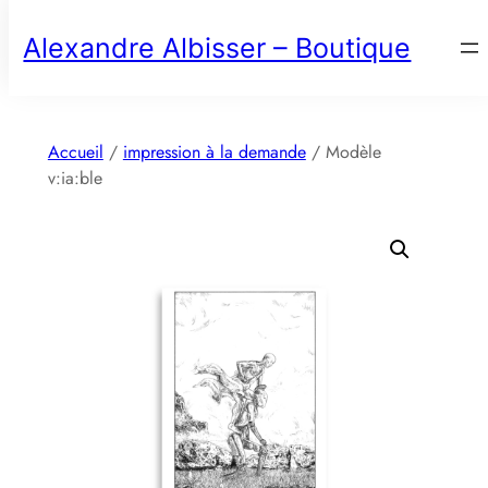
Aller
Alexandre Albisser – Boutique
au
contenu
Accueil
/
impression à la demande
/ Modèle
v:ia:ble