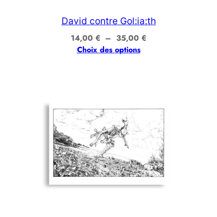
David contre Gol:ia:th
Plage
14,00
€
–
35,00
€
de
Choix des options
prix :
14,00 €
à
35,00 €