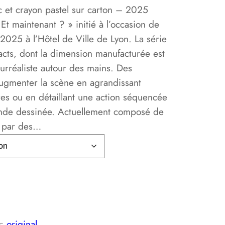
 et crayon pastel sur carton – 2025
g
Et maintenant ? » initié à l’occasion de
e
 2025 à l’Hôtel de Ville de Lyon. La série
facts, dont la dimension manufacturée est
d
urréaliste autour des mains. Des
augmenter la scène en agrandissant
e
tres ou en détaillant une action séquencée
p
bande dessinée. Actuellement composé de
fé par des…
r
i
x
y:
original