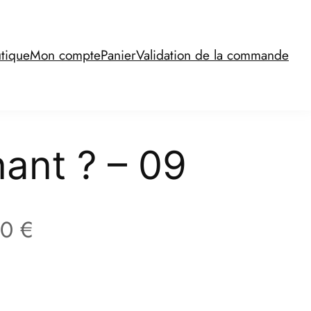
tique
Mon compte
Panier
Validation de la commande
ant ? – 09
P
00
€
l
a