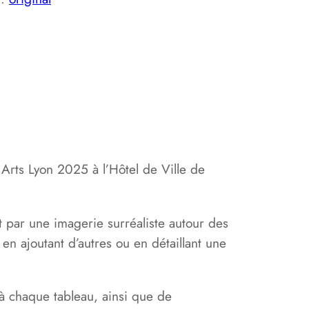
:
1
2
0
,
s Arts Lyon 2025 à l’Hôtel de Ville de
0
0
t par une imagerie surréaliste autour des
en ajoutant d’autres ou en détaillant une
€
 à chaque tableau, ainsi que de