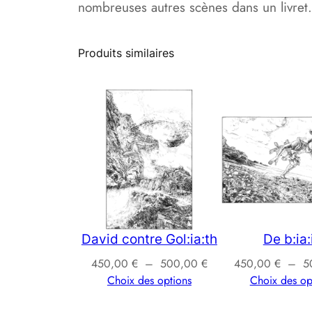
nombreuses autres scènes dans un livret.
Produits similaires
David contre Gol:ia:th
De b:ia:
Plage
450,00
€
–
500,00
€
450,00
€
–
5
de
Choix des options
Choix des op
prix :