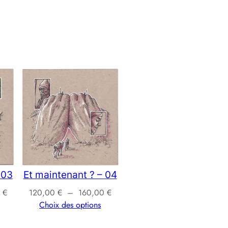
à
1
6
0
,
0
0
 03
Et maintenant ? – 04
Plage
Plage
0
€
120,00
€
–
160,00
€
€
de
de
Choix des options
prix :
prix :