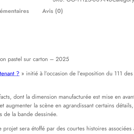
n
t
lémentaires
Avis (0)
i
t
é
d
e
on pastel sur carton – 2025
E
t
tenant ?
» initié à l’occasion de l’exposition du 111 de
m
a
efacts, dont la dimension manufacturée est mise en avan
i
t augmenter la scène en agrandissant certains détails, 
n
fs de la bande dessinée.
t
e
 projet sera étoffé par des courtes histoires associées
n