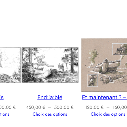
a
n
t
?
–
0
9
is
End:ia:blé
Et maintenant ? –
Plage
Plage
00,00
€
450,00
€
–
500,00
€
120,00
€
–
160,0
de
de
tions
Choix des options
Choix des options
prix :
prix :