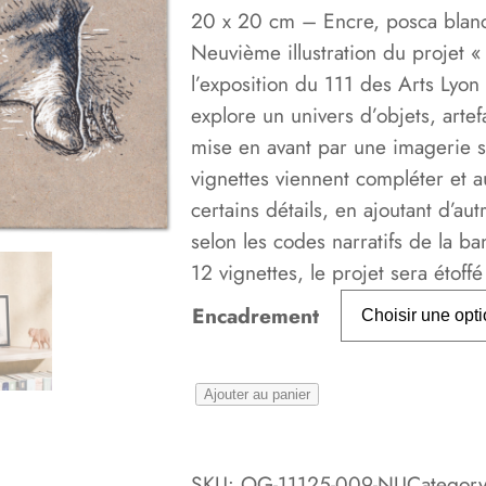
20 x 20 cm – Encre, posca blanc
Neuvième illustration du projet « 
l’exposition du 111 des Arts Lyon
explore un univers d’objets, arte
mise en avant par une imagerie s
vignettes viennent compléter et 
certains détails, en ajoutant d’au
selon les codes narratifs de la 
12 vignettes, le projet sera étof
Encadrement
q
Ajouter au panier
u
a
SKU:
OG-11125-009-NU
Categor