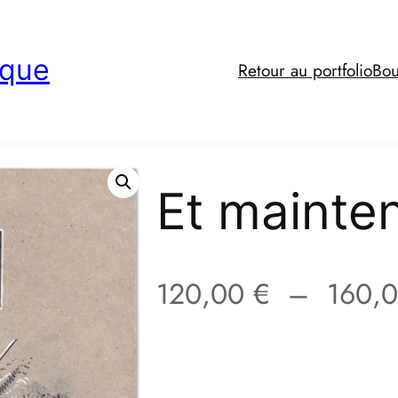
ique
Retour au portfolio
Bou
Et mainten
120,00
€
–
160,