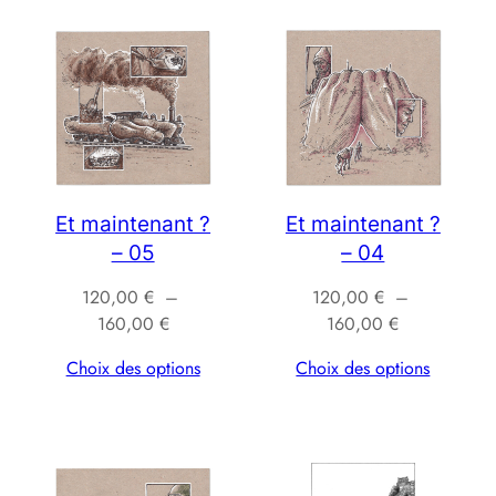
160,00 €
160,00 €
Et maintenant ?
Et maintenant ?
– 05
– 04
120,00
€
–
120,00
€
–
Plage
Plage
160,00
€
160,00
€
de
de
Choix des options
Choix des options
prix :
prix :
120,00 €
120,00 €
à
à
160,00 €
160,00 €