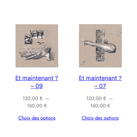
120,00 €
à
160,00 €
Et maintenant ?
Et maintenant ?
– 09
– 07
120,00
€
–
120,00
€
–
Plage
Plage
160,00
€
160,00
€
de
de
Choix des options
Choix des options
prix :
prix :
120,00 €
120,00 €
à
à