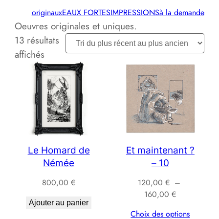
originaux
EAUX FORTES
IMPRESSIONS
à la demande
Oeuvres originales et uniques.
13 résultats
Trié
affichés
du
plus
récent
au
plus
ancien
Le Homard de
Et maintenant ?
Némée
– 10
800,00
€
120,00
€
–
Plage
160,00
€
Ajouter au panier
de
Choix des options
prix :