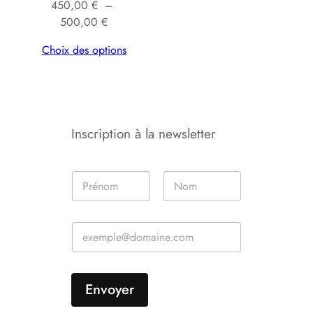
450,00
€
–
Plage
500,00
€
de
Choix des options
prix :
450,00 €
à
500,00 €
Inscription à la newsletter
N
o
m
Prénom
Nom
*
E
E
m
m
a
a
i
i
l
l
*
Envoyer
*
*