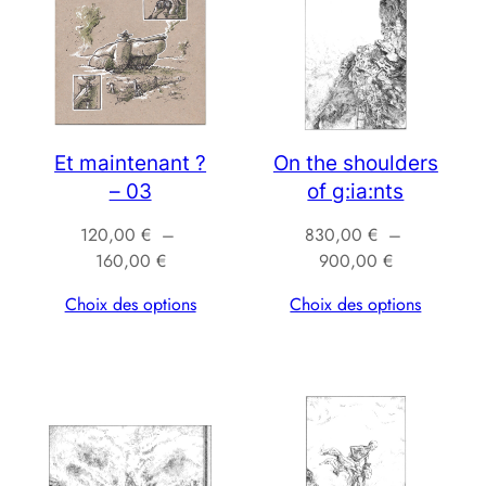
Et maintenant ?
On the shoulders
– 03
of g:ia:nts
120,00
€
–
830,00
€
–
Plage
Plage
160,00
€
900,00
€
de
de
Choix des options
Choix des options
prix :
prix :
120,00 €
830,00 €
à
à
160,00 €
900,00 €