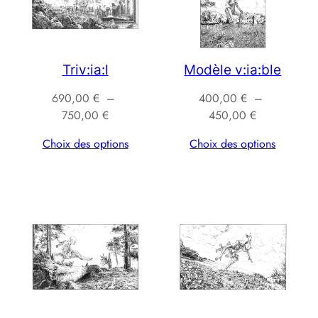
Triv:ia:l
Modèle v:ia:ble
690,00
€
–
400,00
€
–
Plage
Plage
750,00
€
450,00
€
de
de
Choix des options
Choix des options
prix :
prix :
690,00 €
400,00 €
à
à
750,00 €
450,00 €