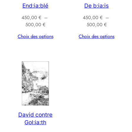
End:ia:blé
De b:ia:is
450,00
€
–
450,00
€
–
Plage
Plage
500,00
€
500,00
€
de
de
Choix des options
Choix des options
prix :
prix :
450,00 €
450,00 €
à
à
500,00 €
500,00 €
David contre
Gol:ia:th