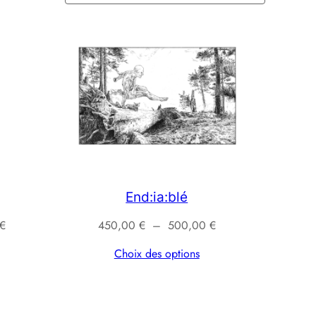
End:ia:blé
Plage
Plage
€
450,00
€
–
500,00
€
de
de
Choix des options
prix :
prix :
400,00 €
450,00 €
à
à
450,00 €
500,00 €