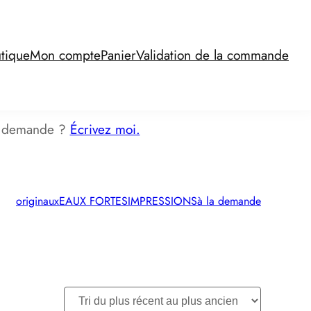
tique
Mon compte
Panier
Validation de la commande
la demande ?
Écrivez moi.
originaux
EAUX FORTES
IMPRESSIONS
à la demande