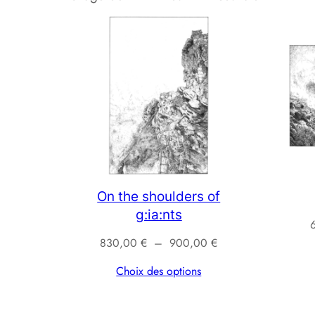
du
plus
récent
au
plus
ancien
On the shoulders of
g:ia:nts
Plage
830,00
€
–
900,00
€
de
Choix des options
prix :
830,00 €
à