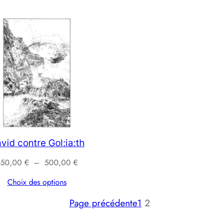
vid contre Gol:ia:th
Plage
450,00
€
–
500,00
€
de
Choix des options
prix :
450,00 €
Page précédente
1
2
à