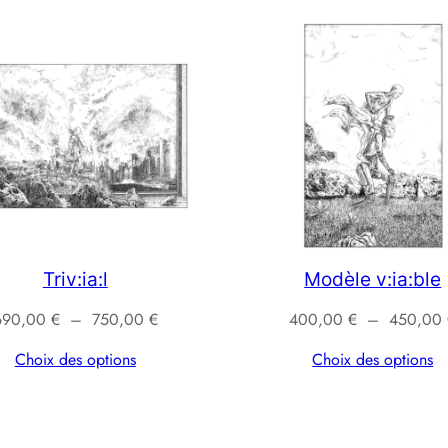
Triv:ia:l
Modèle v:ia:ble
Plage
690,00
€
–
750,00
€
400,00
€
–
450,00
de
Choix des options
Choix des options
prix :
690,00 €
à
750,00 €