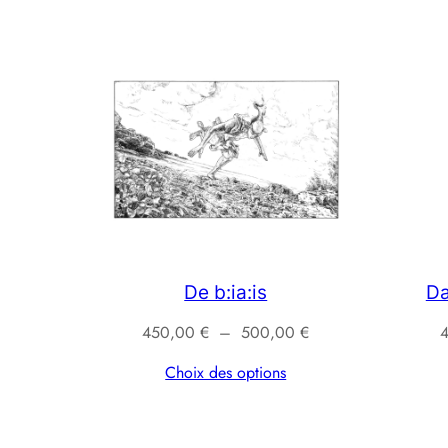
900,00 €
De b:ia:is
Da
Plage
450,00
€
–
500,00
€
de
Choix des options
prix :
450,00 €
à